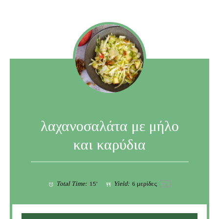
λαχανοσαλάτα με μήλο
και καρύδια
Total Time:
15'
Yield:
6
μερίδες
1
x