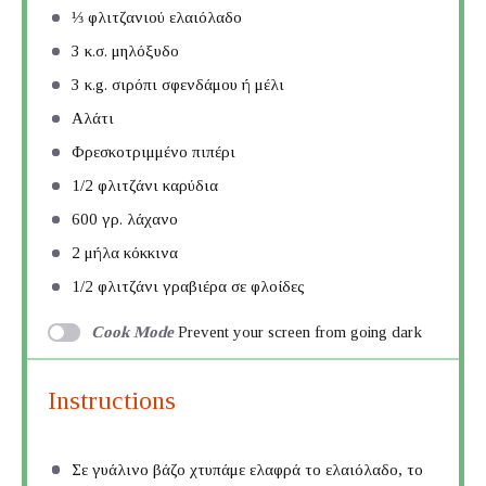
⅓
φλιτζανιού ελαιόλαδο
3
κ.σ. μηλόξυδο
3
κ.g. σιρόπι σφενδάμου ή μέλι
Αλάτι
Φρεσκοτριμμένο πιπέρι
1/2
φλιτζάνι καρύδια
600
γρ. λάχανο
2
μήλα κόκκινα
1/2
φλιτζάνι γραβιέρα σε φλοίδες
Cook Mode
Prevent your screen from going dark
Instructions
Σε γυάλινο βάζο χτυπάμε ελαφρά το ελαιόλαδο, το