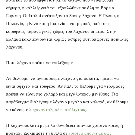
πότε και το πού εμφανίστηκε το λάχανο που γνωρίζουμε
σήμερα, η καλλιέργειά του εξαπλώθηκε σε όλη τη Βόρεια
Ευρώπη. Οι Ιταλοί ανέπτυξαν το Savoy λάχανο. Η Ρωσία, η
Πολωνία, η Κίνα και η Ιαπωνία είναι μερικές από τους
κορυφαίες παραγωγικές χώρες του λάχανου σήμερα. Στην
Ελλάδα καλλιεργούνται κυρίως άσπρες φθινοπωρινές ποικιλίες
λάχανου.
Ποιο λάχανο πρέπει να επιλέξουμε;
Αν θέλουμε να αγοράσουμε λάχανο για σαλάτα, πρέπει να
είναι σφιχτό και τρυφερό. Αν πάλι το θέλουμε για ντολμάδες,
πρέπει να είναι πιο χαλαρό και μεγαλύτερου μεγέθους. Για
παράδειγμα διαλέγουμε λάχανο μεγάλο και χαλαρό, αν θέλουμε
να κάνουμε
λαχανοντολμάδες ατύλιχτους
.
Η λαχανοσαλάτα με μήλο συνοδεύει ιδανικά χοιρινό κρέας ή
μοσχάρι. Δοκιμάστε τη δίπλα σε
χοιρινό μπούτι με σως