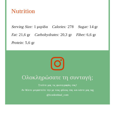
Nutrition
Serving Size:
1 μερίδα
Calories:
278
Sugar:
14 gr
Fat:
21,6 gr
Carbohydrates:
20,3 gr
Fiber:
6,6 gr
Protein:
5,6 gr
Ολοκληρώσατε τη συνταγή;
Στείλτε μας τις φωτογραφίες σας!
Αν θέλετε μοιραστείτε την με τους φίλους σας και κάντε μας tag
@icooktoheal_com