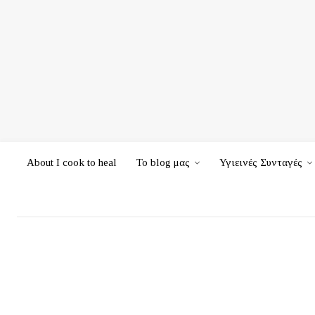
About I cook to heal
Το blog μας
Υγιεινές Συνταγές