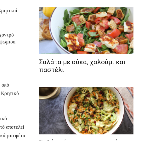
Κρητικοί
 χοντρό
 ψωμιού.
Σαλάτα με σύκα, χαλούμι και
παστέλι
ι από
Κρητικό
τικό
τό αποτελεί
ικά μια φέτα