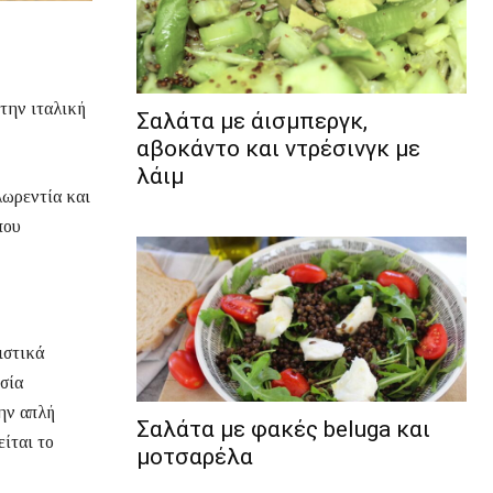
την ιταλική
Σαλάτα με άισμπεργκ,
αβοκάντο και ντρέσινγκ με
λάιμ
λωρεντία και
που
ριστικά
σία
ην απλή
Σαλάτα με φακές beluga και
ίται το
μοτσαρέλα