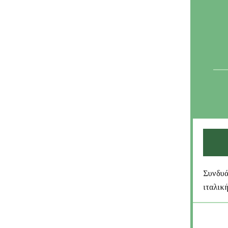
Συνδυά
ιταλικ