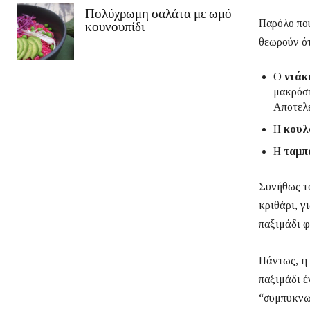
Πολύχρωμη σαλάτα με ωμό
Παρόλο που
κουνουπίδι
θεωρούν ότ
Ο
ντάκ
μακρόστ
Αποτελε
Η
κουλ
Η
ταμπ
Συνήθως τ
κριθάρι, γ
παξιμάδι φ
Πάντως, η 
παξιμάδι έ
“συμπυκνωμ