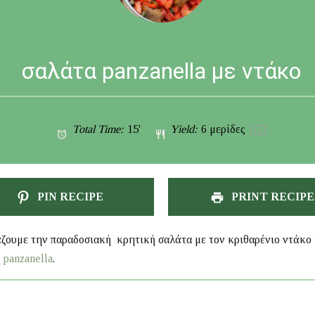
σαλάτα panzanella με ντάκο
Total Time:
15'
Yield:
6
μερίδες
1
x
PIN RECIPE
PRINT RECIPE
ζουμε την παραδοσιακή κρητική σαλάτα με τον κριθαρένιο ντάκο 
ή
panzanella
.