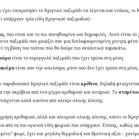
 έχει επικρατήσει το Κρητικό παξιμάδι να λέγεται και ντάκος, οι 
ι υπάρχουν τρία είδη Κρητικού παξιμαδιού:
ος
, που είναι και το πιο συνηθισμένο και δημοφιλές. Αυτό είναι το
ενο παξιμάδι που μοιάζει σαν μια διπλοφουρνισμένη χοντρή φέτα
ί τη βάση του πιάτου που θα δούμε πιο αναλυτικά παρακάτω.
ούρα
είναι το στρογγυλό παξιμάδι που έχει τρύπα στη μέση.
ακιέρα
είναι σαν την κουλούρα, μόνο που δεν έχει τρύπα στη μέση.
ο παραδοσιακό Κρητικό παξιμάδι είναι
κρίθινο
, δηλαδή φτιάχνετα
ια την ακρίβεια από ένα μίγμα κριθαριού και σιταριού. Το
σταρένιο
τιάχνεται κατά κανόνα από αλεύρι ολικής άλεσης.
χρήση κριθαριού, αλλά και αλευριού ολικής άλεσης, κάνει το Κρη
να από τα πιο υγιεινά είδη ψωμιού που υπάρχουν. Επίσης, καθώς αυ
ένο” ψωμί, έχει και μεγάλη θερμιδική και θρεπτική αξία – χοντρ