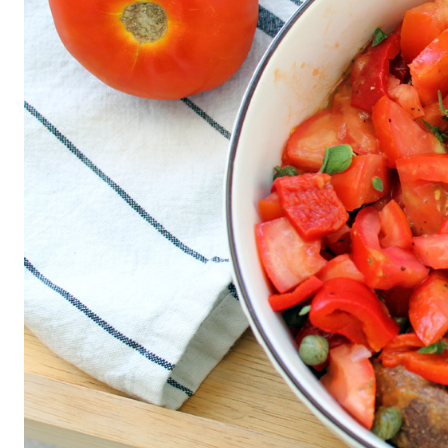
All
air fryer
Brunch
Cookies
Covid
Diet
Easter
Greek recipes in english
Russian
Smoothies
Tips
Vegan
Vegetarian
΄
Αβγά
Αδυνάτισμα
Αθλητική διατροφή
Βιταμίνες
βρωμη
Γαλακτοκομικά
Γλυκά
Γονιμότητα
Δημητριακά
Διαβήτης
Δίαιτα
Διατροφή
Εγκυμοσύνη
Ζυμαρικά
Θηλασμός
Ιατρικά
Καλοκαίρι
Κέικ
Κόκκινο κρέας
Κοτόπουλο
Κουζίνα
Λαχανικά
Μπέργκερ
Μπισκότα
Νηστεία
Ξηροί καρποί και σπόροι
Οργάνωση
Ορεκτικά
Όσπρια
Παγωτά
Παιδιά
Παραδοσιακές συνταγές
Πάσχα
Πατάτα
Περιβάλλον
Πίτες
Πίτσα
Πρωινό
πρωτείνη
Ρύζι
Σαλάτα
Σάλτσα
Σνακ
Σοκολάτα
Σούπα