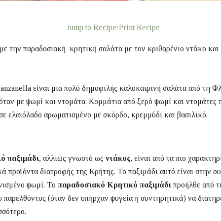
Jump to Recipe
·
Print Recipe
ε την παραδοσιακή κρητική σαλάτα με τον κριθαρένιο ντάκο και 
.
anzanella είναι μια πολύ δημοφιλής καλοκαιρινή σαλάτα από τη Φ
όταν με ψωμί και ντομάτα. Κομμάτια από ξερό ψωμί και ντομάτες 
σε ελαιόλαδο αρωματισμένο με σκόρδο, κρεμμύδι και βασιλικό.
ό παξιμάδι
, αλλιώς γνωστό ως
ντάκος
, είναι από τα πιο χαρακτη
ά προϊόντα διατροφής της Κρήτης. Το παξιμάδι αυτό είναι στην ου
νισμένο ψωμί. Το
παραδοσιακό Κρητικό παξιμάδι
προήλθε από τ
 παρελθόντος (όταν δεν υπήρχαν ψυγεία ή συντηρητικά) να διατηρε
σσότερο.