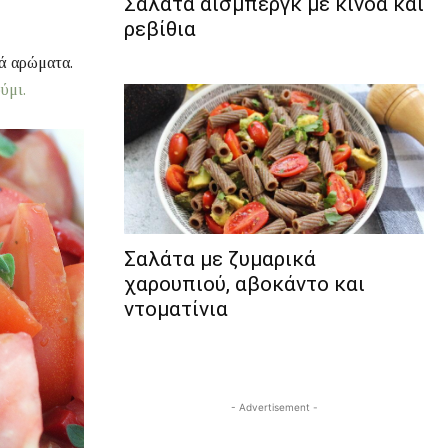
Σαλάτα άισμπεργκ με κινόα και
ρεβίθια
κά αρώματα.
ύμι.
Σαλάτα με ζυμαρικά
χαρουπιού, αβοκάντο και
ντοματίνια
- Advertisement -