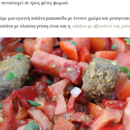
 αντιστοιχεί σε τρεις φέτες ψωμιού.
με μια υγιεινή σαλάτα panzanella με έντονο χρώμα και μεσογεια
αλάτα με πλούσια γεύση είναι και η
σαλάτα με αβοκάντο και χαλο