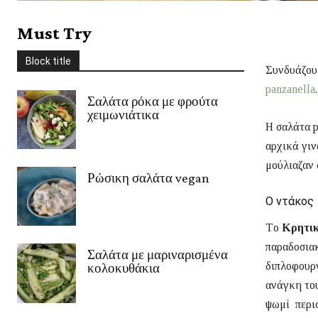
Στέβια
Συνοδευτικά
Σως
Ταξίδια
Τυρί
Φρούτα
χειμώνας
Must Try
Χριστούγεννα
Χωρίς γλουτένη
Ψάρι/Θαλασσινά
Ψωμί
Block title
περισσότερο
Συνδυάζουμ
panzanella
Σαλάτα ρόκα με φρούτα
χειμωνιάτικα
Η σαλάτα p
αρχικά γιν
μούλιαζαν 
Ρώσικη σαλάτα vegan
Ο ντάκος
Tο
Κρητικ
παραδοσιακ
Σαλάτα με μαριναρισμένα
διπλοφουρ
κολοκυθάκια
ανάγκη του
ψωμί περι