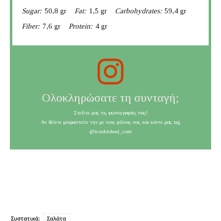
Sugar:
50,8 gr
Fat:
1,5 gr
Carbohydrates:
59,4 gr
Fiber:
7,6 gr
Protein:
4 gr
Ολοκληρώσατε τη συνταγή;
Στείλτε μας τις φωτογραφίες σας!
Αν θέλετε μοιραστείτε την με τους φίλους σας και κάντε μας tag
@icooktoheal_com
Συστατικά:
Σαλάτα