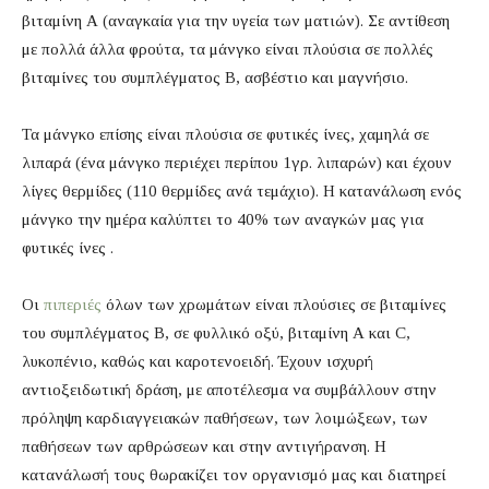
βιταμίνη Α (αναγκαία για την υγεία των ματιών). Σε αντίθεση
με πολλά άλλα φρούτα, τα μάνγκο είναι πλούσια σε πολλές
βιταμίνες του συμπλέγματος Β, ασβέστιο και μαγνήσιο.
Τα μάνγκο επίσης είναι πλούσια σε φυτικές ίνες, χαμηλά σε
λιπαρά (ένα μάνγκο περιέχει περίπου 1γρ. λιπαρών) και έχουν
λίγες θερμίδες (110 θερμίδες ανά τεμάχιο). Η κατανάλωση ενός
μάνγκο την ημέρα καλύπτει το 40% των αναγκών μας για
φυτικές ίνες .
Οι
πιπεριές
όλων των χρωμάτων είναι πλούσιες σε βιταμίνες
του συμπλέγματος Β, σε φυλλικό οξύ, βιταμίνη Α και C,
λυκοπένιο, καθώς και καροτενοειδή. Έχουν ισχυρή
αντιοξειδωτική δράση, με αποτέλεσμα να συμβάλλουν στην
πρόληψη καρδιαγγειακών παθήσεων, των λοιμώξεων, των
παθήσεων των αρθρώσεων και στην αντιγήρανση. Η
κατανάλωσή τους θωρακίζει τον οργανισμό μας και διατηρεί