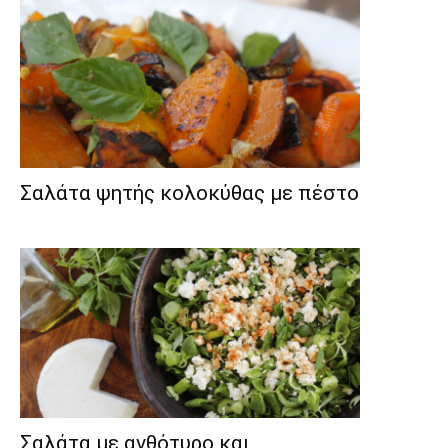
Σαλάτα ψητής κολοκύθας με πέστο
Σαλάτα με ανθότυρο και