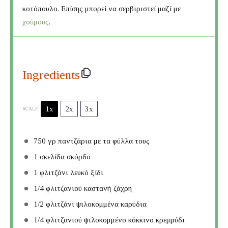
κοτόπουλο. Επίσης μπορεί να σερβιριστεί μαζί με
χούμους
.
Ingredients
1x
2x
3x
SCALE
750
γρ παντζάρια με τα φύλλα τους
1
σκελίδα σκόρδο
1
φλιτζάνι λευκό ξίδι
1/4
φλιτζανιού καστανή ζάχρη
1/2
φλιτζάνι ψιλοκομμένα καρύδια
1/4
φλιτζανιού ψιλοκομμένο κόκκινο κρεμμύδι