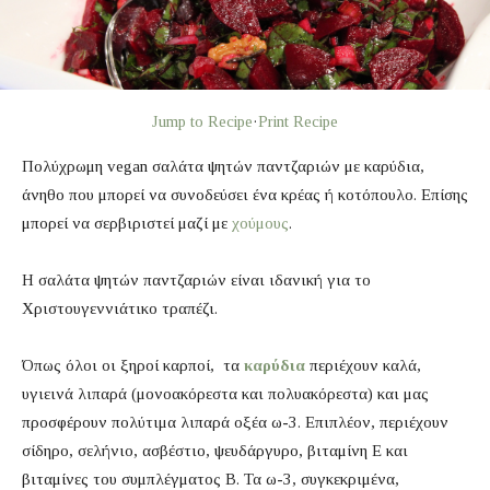
Jump to Recipe
·
Print Recipe
Πολύχρωμη vegan σαλάτα ψητών παντζαριών με καρύδια,
άνηθο που μπορεί να συνοδεύσει ένα κρέας ή κοτόπουλο. Επίσης
μπορεί να σερβιριστεί μαζί με
χούμους
.
Η σαλάτα ψητών παντζαριών είναι ιδανική για το
Χριστουγεννιάτικο τραπέζι.
Όπως όλοι οι ξηροί καρποί, τα
καρύδια
περιέχουν καλά,
υγιεινά λιπαρά (μονοακόρεστα και πολυακόρεστα) και μας
προσφέρουν πολύτιμα λιπαρά οξέα ω-3. Επιπλέον, περιέχουν
σίδηρο, σελήνιο, ασβέστιο, ψευδάργυρο, βιταμίνη Ε και
βιταμίνες του συμπλέγματος Β. Τα ω-3, συγκεκριμένα,