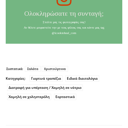
Ολοκληρώσατε τη συνταγή;
Στείλτε μας τις φωτογραφίες σας!
Αν θέλετε μοιραστείτε την με τους φίλους σας και κάντε μας tag
@icooktoheal_com
Συστατικά:
Σαλάτα
Χριστούγεννα
Κατηγορίες:
Γιορτινά τραπέζια
Ειδικά διαιτολόγια
Διατροφή για υπέρταση / Χαμηλή σε νάτριο
Χαμηλή σε χοληστερόλη
Εορταστικά