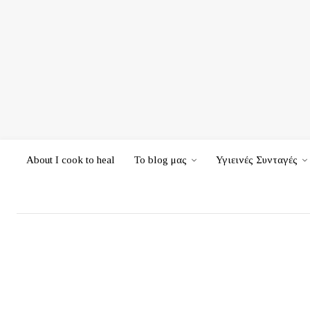
About I cook to heal
Το blog μας
Υγιεινές Συνταγές