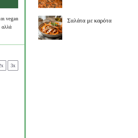
αι vegan
Σαλάτα με καρότα
ν αλλά
2x
3x