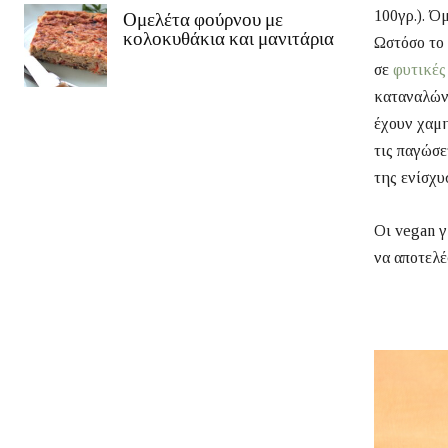
100γρ.). Ό
Ομελέτα φούρνου με
κολοκυθάκια και μανιτάρια
Ωστόσο το 
σε
φυτικές
καταναλώνο
έχουν χαμη
τις παγώσε
της ενίσχυ
Οι vegan 
να αποτελέ