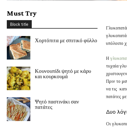
Στέβια
Συνοδευτικά
Σως
Ταξίδια
Τυρί
Φρούτα
χειμώνας
Must Try
Χριστούγεννα
Χωρίς γλουτένη
Ψάρι/Θαλασσινά
Ψωμί
Block title
περισσότερο
Γλυκοπατά
γλυκοπατάτ
Χορτόπιτα με σπιτικό φύλλο
υπόλοιπο χ
Η
γλυκοπα
τυχαία γλυ
Κουνουπίδι ψητό με κάρυ
χριστουγεν
και κουρκουμά
Πριν το μα
να τις κατ
πατάτες με
Ψητό παστινάκι σαν
πατάτες
Δυο λόγι
Οι γλυκοπα