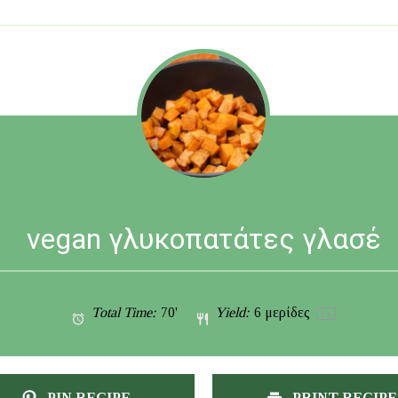
vegan γλυκοπατάτες γλασέ
Total Time:
70'
Yield:
6
μερίδες
1
x
PIN RECIPE
PRINT RECIPE