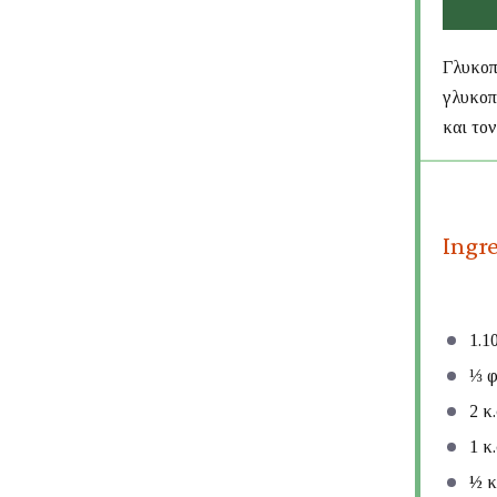
Γλυκοπ
γλυκοπ
και τον
Ingr
1.1
⅓
φ
2
κ.
1
κ.
½
κ