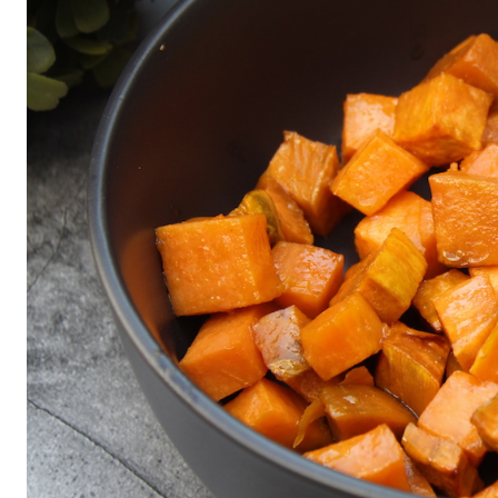
All
air fryer
Brunch
Cookies
Covid
Diet
Easter
Greek recipes in english
Russian
Smoothies
Tips
Vegan
Vegetarian
΄
Αβγά
Αδυνάτισμα
Αθλητική διατροφή
Βιταμίνες
βρωμη
Γαλακτοκομικά
Γλυκά
Γονιμότητα
Δημητριακά
Διαβήτης
Δίαιτα
Διατροφή
Εγκυμοσύνη
Ζυμαρικά
Θηλασμός
Ιατρικά
Καλοκαίρι
Κέικ
Κόκκινο κρέας
Κοτόπουλο
Κουζίνα
Λαχανικά
Μπέργκερ
Μπισκότα
Νηστεία
Ξηροί καρποί και σπόροι
Οργάνωση
Ορεκτικά
Όσπρια
Παγωτά
Παιδιά
Παραδοσιακές συνταγές
Πάσχα
Πατάτα
Περιβάλλον
Πίτες
Πίτσα
Πρωινό
πρωτείνη
Ρύζι
Σαλάτα
Σάλτσα
Σνακ
Σοκολάτα
Σούπα