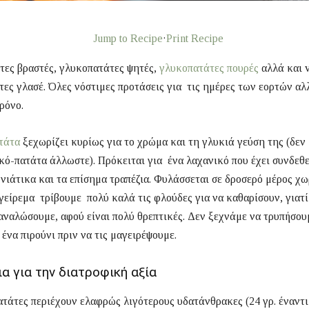
Jump to Recipe
·
Print Recipe
τες βραστές, γλυκοπατάτες ψητές,
γλυκοπατάτες πουρές
αλλά και 
ες γλασέ. Όλες νόστιμες προτάσεις για τις ημέρες των εορτών αλ
ρόνο.
τάτα
ξεχωρίζει κυρίως για το χρώμα και τη γλυκιά γεύση της (δεν 
κό-πατάτα άλλωστε). Πρόκειται για ένα λαχανικό που έχει συνδεθε
νιάτικα και τα επίσημα τραπέζια. Φυλάσσεται σε δροσερό μέρος χω
γείρεμα τρίβουμε πολύ καλά τις φλούδες για να καθαρίσουν, γιατ
αναλώσουμε, αφού είναι πολύ θρεπτικές. Δεν ξεχνάμε να τρυπήσου
 ένα πιρούνι πριν να τις μαγειρέψουμε.
α για την διατροφική αξία
τάτες περιέχουν ελαφρώς λιγότερους υδατάνθρακες (24 γρ. έναντι 