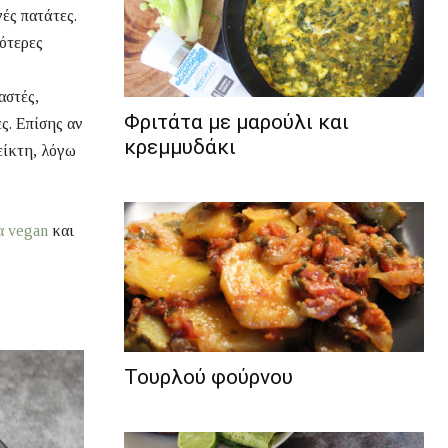
νές πατάτες.
ιότερες
αστές,
Φριτάτα με μαρούλι και
ς. Επίσης αν
κρεμμυδάκι
είκτη, λόγω
α vegan
και
Τουρλού φούρνου