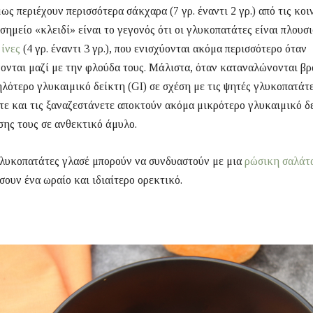
μως περιέχουν περισσότερα σάκχαρα (7 γρ. έναντι 2 γρ.) από τις κοι
σημείο «κλειδί» είναι το γεγονός ότι οι γλυκοπατάτες είναι πλουσ
 ίνες
(4 γρ. έναντι 3 γρ.), που ενισχύονται ακόμα περισσότερο όταν
νται μαζί με την φλούδα τους. Μάλιστα, όταν καταναλώνονται βρ
λότερο γλυκαιμικό δείκτη (GI) σε σχέση με τις ψητές γλυκοπατάτε
τε και τις ξαναζεστάνετε αποκτούν ακόμα μικρότερο γλυκαιμικό δ
σης τους σε ανθεκτικό άμυλο.
γλυκοπατάτες γλασέ μπορούν να συνδυαστούν με μια
ρώσικη σαλάτ
σουν ένα ωραίο και ιδιαίτερο ορεκτικό.