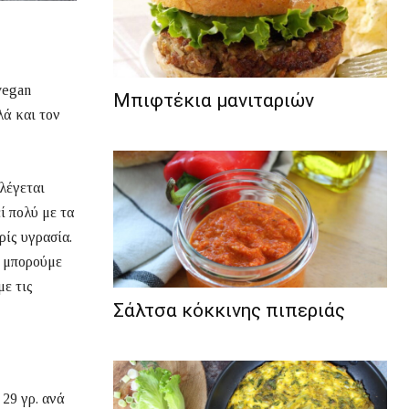
vegan
Μπιφτέκια μανιταριών
λά και τον
λέγεται
ί πολύ με τα
ρίς υγρασία.
ί μπορούμε
με τις
Σάλτσα κόκκινης πιπεριάς
29 γρ. ανά