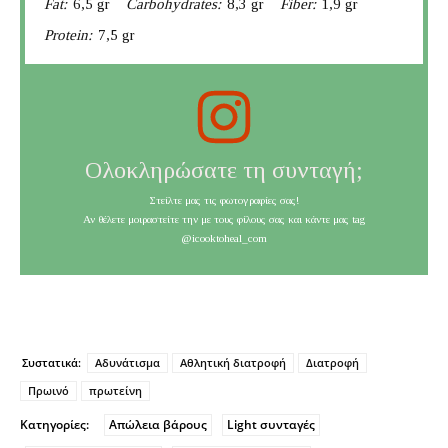
Fat:
6,5 gr
Carbohydrates:
8,3 gr
Fiber:
1,9 gr
Protein:
7,5 gr
Ολοκληρώσατε τη συνταγή;
Στείλτε μας τις φωτογραφίες σας!
Αν θέλετε μοιραστείτε την με τους φίλους σας και κάντε μας tag
@icooktoheal_com
Συστατικά:
Αδυνάτισμα
Αθλητική διατροφή
Διατροφή
Πρωινό
πρωτείνη
Κατηγορίες:
Απώλεια βάρους
Light συνταγές