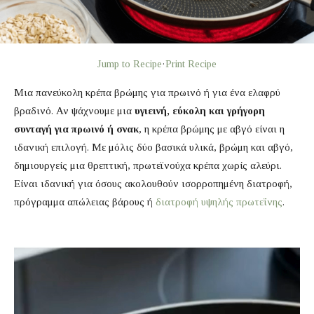
Jump to Recipe
·
Print Recipe
Μια πανεύκολη κρέπα βρώμης για πρωινό ή για ένα ελαφρύ
βραδινό. Αν ψάχνουμε μια
υγιεινή, εύκολη και γρήγορη
συνταγή για πρωινό ή σνακ
, η κρέπα βρώμης με αβγό είναι η
ιδανική επιλογή. Με μόλις δύο βασικά υλικά, βρώμη και αβγό,
δημιουργείς μια θρεπτική, πρωτεϊνούχα κρέπα χωρίς αλεύρι.
Είναι ιδανική για όσους ακολουθούν ισορροπημένη διατροφή,
πρόγραμμα απώλειας βάρους ή
διατροφή υψηλής πρωτεΐνης
.
Π
ρ
ό
γ
ρ