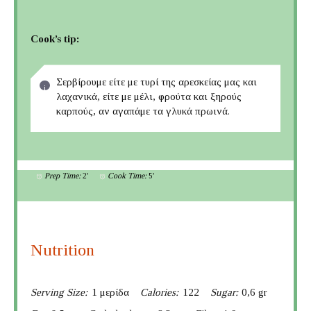
Cook’s tip:
Σερβίρουμε είτε με τυρί της αρεσκείας μας και
λαχανικά, είτε με μέλι, φρούτα και ξηρούς
καρπούς, αν αγαπάμε τα γλυκά πρωινά.
Prep Time:
2'
Cook Time:
5'
Nutrition
Serving Size:
1 μερίδα
Calories:
122
Sugar:
0,6 gr