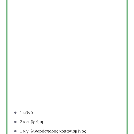
1
αβγό
2
κ.σ. βρώμη
1
κ.γ. λιναρόσπορος κοπανισμένος