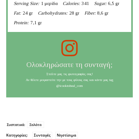
Serving Size:
1 μερίδα
Calories:
341
Sugar:
6,5 gr
Fat:
24 gr
Carbohydrates:
28 gr
Fiber:
8,6 gr
Protein:
7,1 gr
Ολοκληρώσατε τη συνταγή;
Στείλτε μας τις φωτογραφίες σας!
Αν θέλετε μοιραστείτε την με τους φίλους σας και κάντε μας tag
@icooktoheal_com
Συστατικά:
Σαλάτα
Κατηγορίες:
Συνταγές
Νηστίσιμα