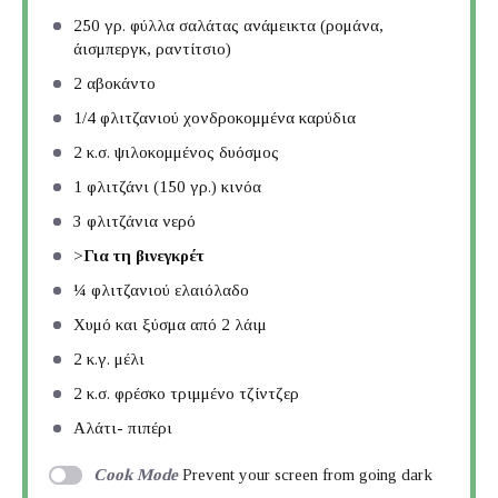
250
γρ. φύλλα σαλάτας ανάμεικτα (ρομάνα,
άισμπεργκ, ραντίτσιο)
2
αβοκάντο
1/4
φλιτζανιού χονδροκομμένα καρύδια
2
κ.σ. ψιλοκομμένος δυόσμος
1
φλιτζάνι (150 γρ.) κινόα
3
φλιτζάνια νερό
>
Για τη βινεγκρέτ
¼
φλιτζανιού ελαιόλαδο
Χυμό και ξύσμα από 2 λάιμ
2
κ.γ. μέλι
2
κ.σ. φρέσκο τριμμένο τζίντζερ
Αλάτι- πιπέρι
Cook Mode
Prevent your screen from going dark