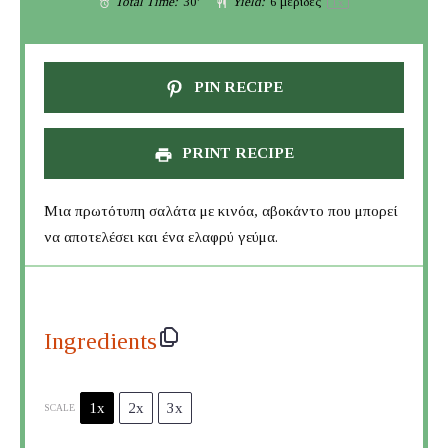
Total Time:
30'
Yield:
6
μερίδες
1
x
PIN RECIPE
PRINT RECIPE
Μια πρωτότυπη σαλάτα με κινόα, αβοκάντο που μπορεί
να αποτελέσει και ένα ελαφρύ γεύμα.
Ingredients
1x
2x
3x
SCALE