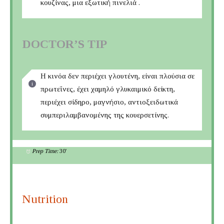
κουζίνας, μια εξωτική πινελιά .
DOCTOR’S TIP
Η κινόα δεν περιέχει γλουτένη, είναι πλούσια σε
πρωτεΐνες, έχει χαμηλό γλυκαιμικό δείκτη,
περιέχει σίδηρο, μαγνήσιο, αντιοξειδωτικά
συμπεριλαμβανομένης της κουερσετίνης.
Prep Time:
30'
Nutrition