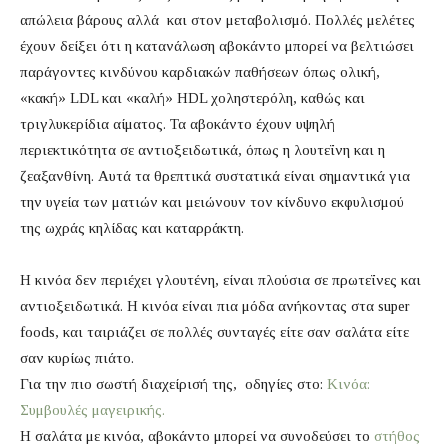
απώλεια βάρους αλλά και στον μεταβολισμό. Πολλές μελέτες
έχουν δείξει ότι η κατανάλωση αβοκάντο μπορεί να βελτιώσει
παράγοντες κινδύνου καρδιακών παθήσεων όπως ολική,
«κακή» LDL και «καλή» HDL χοληστερόλη, καθώς και
τριγλυκερίδια αίματος. Τα αβοκάντο έχουν υψηλή
περιεκτικότητα σε αντιοξειδωτικά, όπως η λουτεΐνη και η
ζεαξανθίνη. Αυτά τα θρεπτικά συστατικά είναι σημαντικά για
την υγεία των ματιών και μειώνουν τον κίνδυνο εκφυλισμού
της ωχράς κηλίδας και καταρράκτη.
Η κινόα δεν περιέχει γλουτένη, είναι πλούσια σε πρωτεΐνες και
αντιοξειδωτικά. Η κινόα είναι πια μόδα ανήκοντας στα super
foods, και ταιριάζει σε πολλές συνταγές είτε σαν σαλάτα είτε
σαν κυρίως πιάτο.
Για την πιο σωστή διαχείρισή της, οδηγίες στο:
Κινόα:
Συμβουλές μαγειρικής.
Η σαλάτα με κινόα, αβοκάντο μπορεί να συνοδεύσει το
στήθος