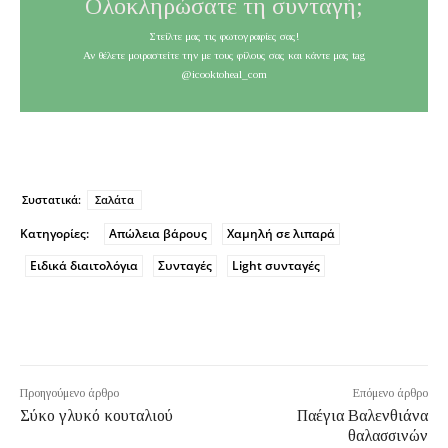
Ολοκληρώσατε τη συνταγή;
Στείλτε μας τις φωτογραφίες σας!
Αν θέλετε μοιραστείτε την με τους φίλους σας και κάντε μας tag
@icooktoheal_com
Συστατικά:
Σαλάτα
Κατηγορίες:
Απώλεια βάρους
Χαμηλή σε λιπαρά
Ειδικά διαιτολόγια
Συνταγές
Light συνταγές
Προηγούμενο άρθρο
Επόμενο άρθρο
Σύκο γλυκό κουταλιού
Παέγια Βαλενθιάνα
θαλασσινών