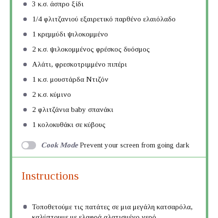
3
κ.σ. άσπρο ξίδι
1/4
φλιτζανιού εξαιρετικό παρθένο ελαιόλαδο
1
κρεμμύδι ψιλοκομμένο
2
κ.σ. ψιλοκομμένος φρέσκος δυόσμος
Αλάτι, φρεσκοτριμμένο πιπέρι
1
κ.σ. μουστάρδα Ντιζόν
2
κ.σ. κύμινο
2
φλιτζάνια baby σπανάκι
1
κολοκυθάκι σε κύβους
Cook Mode
Prevent your screen from going dark
Instructions
Τοποθετούμε τις πατάτες σε μια μεγάλη κατσαρόλα,
καλύπτουμε με ελαφρά αλατισμένο νερό.