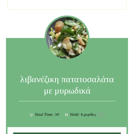
λιβανέζικη πατατοσαλάτα
με μυρωδικά
Total Time:
30'
Yield:
8
μερίδες
1
x